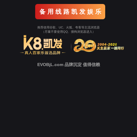
公司要闻
聚智津门，共探破局！南宫NG28咨询
发布日期：2025-10-26 19:01:37
作者：
信息来源：天津南宫NG28工程管理咨
2025
年
10
月
26
日，天津南宫NG28工程管理咨询有限公司
融，“存量
PPP
项目优化处置破局之道”专题研讨会在此圆满落幕
本次由南宫NG28咨询举办的研讨会，特邀尹塾智库部分嘉宾参
PPP
领域转型关键议题展开深度碰撞。南宫NG28咨询对此次研讨会高
华带队，全咨部门经理、造价板块经理及咨询部核心成员共同参与
路，为存量
PPP
项目高质量开展精准注入智慧动能。
开场致辞：以专业之约，聚行业共识