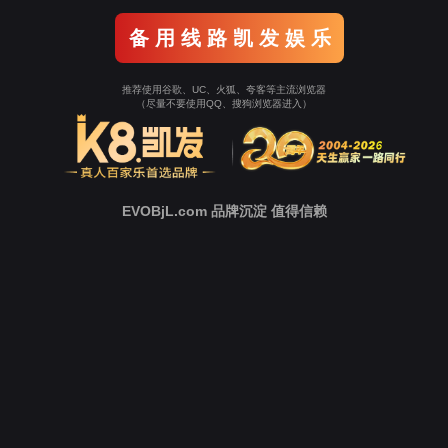
备 用 线 路 凯 发 娱 乐
推荐使用谷歌、UC、火狐、夸客等主流浏览器
（尽量不要使用QQ、搜狗浏览器进入）
EVOBjL.com 品牌沉淀 值得信赖